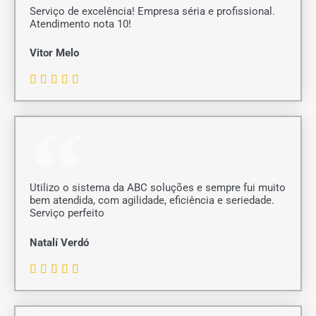
Serviço de excelência! Empresa séria e profissional.
Atendimento nota 10!
Vitor Melo
C





l
a
s
s
i
f
i
c
Utilizo o sistema da ABC soluções e sempre fui muito
a
bem atendida, com agilidade, eficiência e seriedade.
d
Serviço perfeito
o
c
Natalí Verdó
o
m
C





o
l
5
a
d
s
e