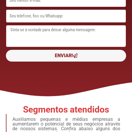
m
a
t
i
e
l
l
m
e
e
f
n
o
s
n
a
e
g
ENVIAR!
e
m
Segmentos atendidos
Auxiliamos pequenas e médias empresas a
aumentarem o potencial de seus negócios através
de nossos sistemas. Confira abaixo alguns dos