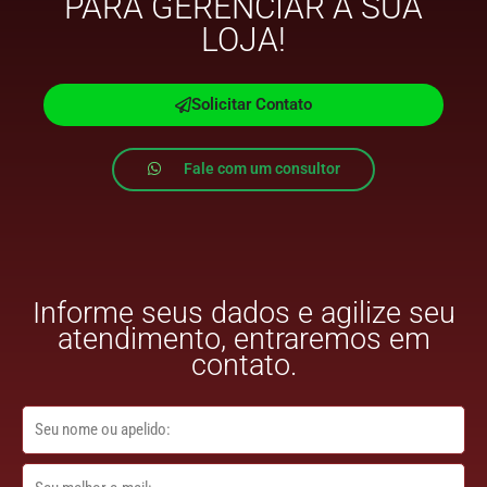
PARA GERENCIAR A SUA
LOJA!
Solicitar Contato
Fale com um consultor
Informe seus dados e agilize seu
atendimento, entraremos em
contato.
n
o
m
e
e