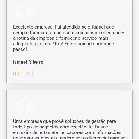
s
5
i
f
i
c
Excelente empresa! Fui atendido pelo Rafael que
a
sempre foi muito atencioso e cuidadoso em entender
d
a rotina da empresa e fornecer o serviço mais
o
adequado para nós!Top! Eu recomendo por onde
c
passo!
o
m
Ismael Ribeiro
o
5
C





d
l
e
a
5
s
s
i
f
i
c
Uma empresa que provê soluções de gestão para
a
todo tipo de negócios com excelência! Desde
d
emissão de notas até indicadores com informações
o
importantíssimas que podem ser o diferencial para se